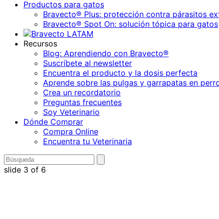
Productos para gatos
Bravecto® Plus: protección contra párasitos ex
Bravecto® Spot On: solución tópica para gatos
Recursos
Blog: Aprendiendo con Bravecto®
Suscríbete al newsletter
Encuentra el producto y la dosis perfecta
Aprende sobre las pulgas y garrapatas en perr
Crea un recordatorio
Preguntas frecuentes
Soy Veterinario
Dónde Comprar
Compra Online
Encuentra tu Veterinaria
Buscar
enviar
búsqueda
por
slide
3
of 6