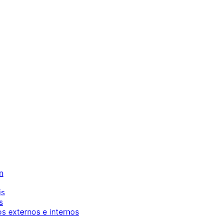
n
is
s
os externos e internos