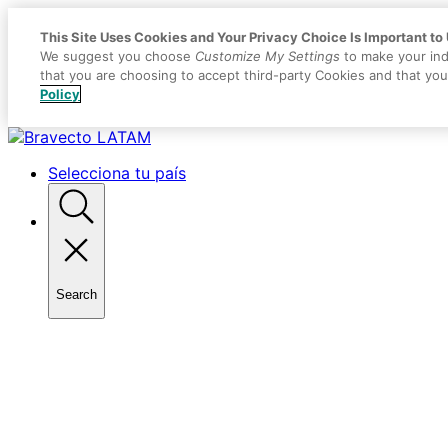
This Site Uses Cookies and Your Privacy Choice Is Important to
We suggest you choose
Customize My Settings
to make your ind
that you are choosing to accept third-party Cookies and that yo
Policy
Placeholder
Skip
Skip
Anchor
to
to
Selecciona tu país
Content
Footer
Search
Toggle
search
Primary
Menu