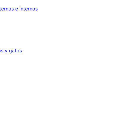
ternos e internos
os y gatos