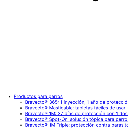
Productos para perros
Bravecto® 365: 1 inyección, 1 año de protecció
Bravecto® Masticable: tabletas fáciles de usar
Bravecto® 1M: 37 días de protección con 1 dos
Bravecto® Spot-On: solución tópica para perro
Bravecto® 1M Triple: protección contra parásit