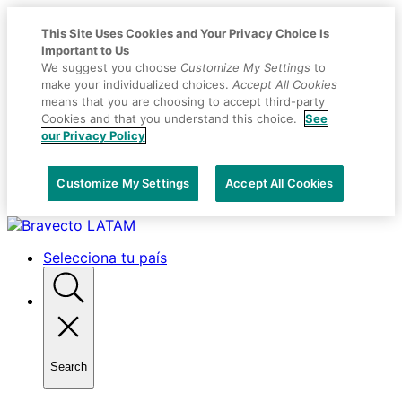
This Site Uses Cookies and Your Privacy Choice Is
Important to Us
We suggest you choose
Customize My Settings
to
make your individualized choices.
Accept All Cookies
means that you are choosing to accept third-party
Cookies and that you understand this choice.
See
our Privacy Policy
Customize My Settings
Accept All Cookies
Placeholder
Skip
Skip
Anchor
to
to
Selecciona tu país
Content
Footer
Search
Toggle