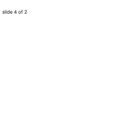
Encuentra el Bravecto® ideal para tu perro
slide
4
of 2