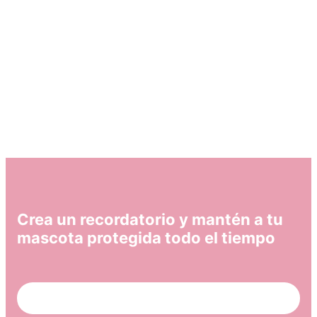
Encuentra nuestros productos
Bravecto® en tiendas en línea o en
veterinarias autorizadas
¿Dónde comprar Bravecto®?
Crea un recordatorio y mantén a tu
mascota protegida todo el tiempo
Crea un recordatorio