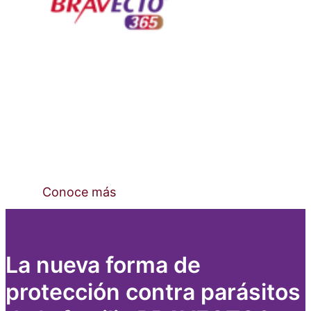
Bravecto 365®,
1 año de protección
contra pulgas, garrapatas y ácaros
con una sola
dosis.
Conoce más
La nueva forma de
protección contra parásitos