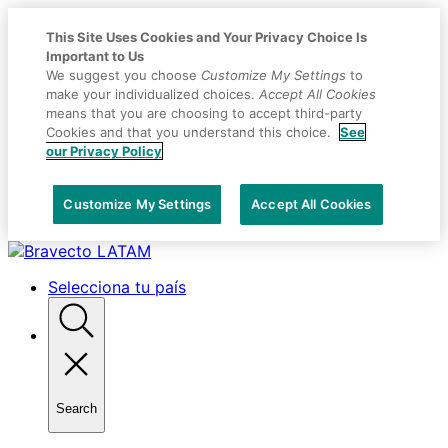
This Site Uses Cookies and Your Privacy Choice Is
Important to Us
We suggest you choose
Customize My Settings
to
make your individualized choices.
Accept All Cookies
means that you are choosing to accept third-party
Cookies and that you understand this choice.
See
our Privacy Policy
Customize My Settings
Accept All Cookies
Placeholder
Skip
Skip
Anchor
to
to
Selecciona tu país
Content
Footer
Search
Toggle